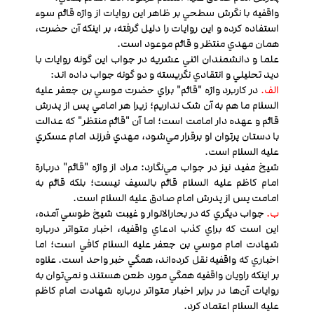
واقفیه با نگرش سطحي بر ظاهر اين روايات از واژه قائم سوء
استفاده كرده و اين روايات را دليل گرفته، بر اينکه آن حضرت،
همان مهدي منتظر و قائم موعود است.
علما و دانشمندان اثني عشريه در جواب اين گونه روايات با
ديد تحليلي و انتقادي نگريسته و دو گونه جواب داده اند:
الف.
در کاربرد واژه "قائم" براي حضرت موسي بن جعفر عليه
السلام ما هم به آن شک نداريم؛ زيرا هر امامي پس از پدرش
قائم و عهده دار امامت است؛ اما آن "قائم منتظر" که عدالت
با دستان پرتوان او برقرار مي‌شود، مهدي فرزند امام عسکري
عليه السلام است.
شيخ مفيد نيز در جواب مي‌نگارد: مراد از واژه "قائم" دربارة
امام کاظم عليه السلام قائم بالسيف نيست؛ بلکه قائم به
امامت پس از پدرش امام صادق عليه السلام است.
ب.
جواب ديگري که در بحارالانوار و غيبت شيخ طوسي آمده،
اين است كه براي کذب ادعاي واقفیه، اخبار متواتر درباره
شهادت امام موسي بن جعفر عليه السلام کافي است؛ اما
اخباري که واقفیه نقل كرده‌اند، همگي خبر واحد است. علاوه
بر اينکه راويان واقفیه همگي مورد طعن هستند و نمي‌توان به
روايات آن‌ها در برابر اخبار متواتر درباره شهادت امام کاظم
عليه السلام اعتماد كرد.