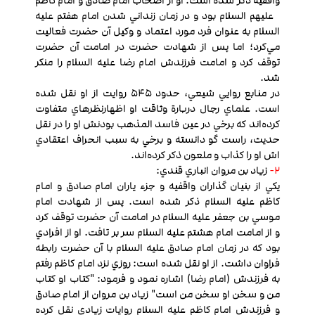
واقفیه ذکر شده است. او از اصحاب امام صادق و امام کاظم
علیهم السلام بود و در زمان زنداني شدن امام هفتم عليه
السلام به عنوان فرد مورد اعتماد و وکيل آن حضرت فعاليت
مي‌كرد؛ اما پس از شهادت حضرت در امامت آن حضرت
توقف كرد و امامت فرزندش امام رضا عليه السلام را منکر
شد.
در منابع روايي شيعي، حدود 545 روايت از او نقل شده
است. علماي رجال دربارة وثاقت او اظهارنظرهاي متفاوت
كرده‌اند که برخي در عين فاسد المذهب بودنش او را در نقل
حديث، راست گو دانسته و برخي به سبب انحراف اعتقادي
اش او را کذاب و ملعون ذکر كرده‌اند.
2-
زياد بن مروان انباري قندي:
يکي از بنيان گذاران واقفیه و جزء ياران امام صادق و امام
کاظم عليه السلام ذکر شده است. پس از شهادت امام
موسي بن جعفر عليه السلام در امامت آن حضرت توقف كرد
و از امامت امام هشتم عليه السلام سر بر تافت. او از افرادي
بود که در زمان امام صادق عليه السلام با آن حضرت رابطه
فراوان داشت. از او نقل شده است: روزي نزد امام کاظم رفتم
به فرزندش (امام رضا) اشاره نمود و فرمود: "کتاب او کتاب
من و سخن او سخن من است" زياد بن مروان از امام صادق
و فرزندش امام کاظم عليه السلام روايات زيادي نقل كرده