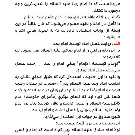
مي‌دانستند که با امام رضا عليه السلام با شديد‌ترين وجه
برخورد داشتند.
نگرشي بر ادله واقفیه بر مهدويت امام هفتم عليه السلام
با تأمل در ادله واقفیه معلوم مي‌شود که آنان غالباً در اين
زمينه از روايات استفاده كرده‌اند که به نمونه هايي اشاره
مي‌شود:
الف.
روايت غسل امام توسط امام بعد
در اين باره روايتي را از امام صادق عليه السلام نقل نموده‌اند
که فرمود:
"الإمام لايغسله الاإمام" يعني امام را بعد از رحلت غسل
نمي‌دهد، مگر امام بعدي
واقفیه با اين حديث، استدلال كرد که طبق ادعاي قائلان به
امامت امام رضا عليه السلام پدر آن حضرت در بغداد رحلت
فرمود و امام رضا عليه السلام در آن زمان در مدينه بود و خود
شما نقل کرده ايد که کسان ديگري (مأموران حکومت) امام
کاظم عليه السلام را غسل دادند و دفن كردند؛ بنابراين امام
رضا عليه السلام پدرش را غسل نداده و امام نيست.
شيخ صدوق در جواب اين استدلال مي‌نگارد:
اين حديث دليل بر واقفیه نيست زيرا:
اولاً امام صادق عليه السلام نهي کرده است که امام را كسي