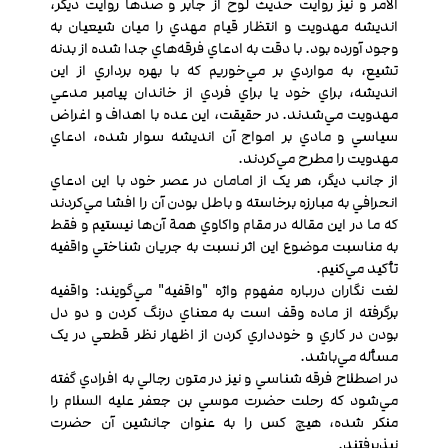
الامر و نيز روايت حديث لوح از جابر و صدها روايت ديگر،
انديشه مهدويت و انتظار قيام مهدي را ميان شيعيان به
وجود آورده بود. با دقت به ادعاي فرقه‌هاي جدا شده از بدنه
تشيع، به مواردي بر مي‌خوريم که با بهره برداري از اين
انديشه، براي خود يا براي فردي از خاندان پيامبر مدعي
مهدويت مي‌شدند. در حقيقت، اين عده با اهداف و اغراض
سياسي و مادي بر امواج آن انديشه سوار شده، ادعاي
مهدويت را مطرح مي‌كردند.
از جانب ديگر، هر يک از امامان در عصر خود با اين ادعاي
انحرافي به مبارزه برخاسته و باطل بودن آن را افشا مي‌كردند
که ما در اين مقاله در مقام واکاوي همة آن‌ها نيستيم و فقط
به مناسبت موضوع اين اثر نسبت به جريان شناختي واقفيه
تأکيد مي‌كنيم.
لغت نگاران درباره مفهوم واژه "واقفیه" مي‌گويند: واقفیه
برگرفته از ماده وقف است به معناي درنگ کردن و دو دل
بودن در کاري و خودداري کردن از اظهار نظر قطعي در يک
مسأله مي‌باشد.
در اصطلاح فرقه شناسي و نيز در متون رجالي به افرادي گفته
مي‌شود که رحلت حضرت موسي بن جعفر عليه السلام را
منکر شده، هيچ کس را به عنوان جانشين آن حضرت
نپذيرفتند.