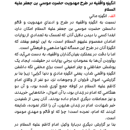
انگيزه واقفیه در طرح مهدويت حضرت موسي بن جعفر عليه
السلام
الف.
انگيزه مالي
نسبت به انگيزه واقفیه در طرح و ادعاي مهدويت و قائم
دانستن حضرت موسي بن جعفر عليه السلام امکان دارد
ابتدا کسي با ديدن دلايل آنان که تمسک به تعدادي از روايات
امامان معصوم عليهم السلام است، به اين توهم بیفتد که
انگيزة آنان در طرح اين مسأله تنها مذهبي و فرهنگي است.
اما با دقت در عملکرد بنيان‌گذاران واقفیه، به دست مي‌آيد که
روآوردن آن‌ها به عموماتِ برخي روايات در حقيقت، ايجاد يک
پوشش حفاظتي و چتر امنيتي است براي مخفي نگه داشتن
انگيزه واقعي شان، يعني انگيزه مادي و دنيا گرايي؛ زيرا بنا بر
گزارشي، اموال فراوان از وجوهات نزد دو نفر از وکلاي امام
کاظم عليه السلام در کوفه جمع آوري شده بود، و آن دو
هنگامي که امام در زندان بود، با آن اموال، خانه‌هايي خريدند
و نيز معاملات ديگري انجام داده بودند. آنان پس از شنيدن
خبر شهادت امام در زندان هارون، آن را انکار نموده، شايعه
کردند که امام، نمرده است؛ چرا که او قائم و مهدي موعود
است.
بنا بر گزارش ديگري دربارة وکيل امام کاظم عليه السلام در