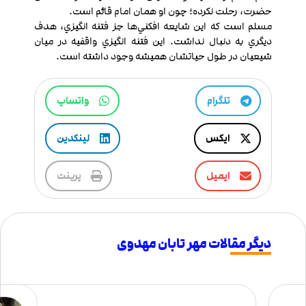
حضرت، رحلت نکرده؛ چون او همان امام قائم است.
مسلم است که اين شايعه افکني‌ها جز فتنه انگيزي، هدف
ديگري به دنبال نداشت. اين فتنه انگيزي واقفیه در ميان
شيعيان در طول حياتشان هميشه وجود داشته است.
تلگرام
واتساپ
ایکس
لینکدین
ایمیل
پرینت
دیگر مقالات مهر تابان مهدوی