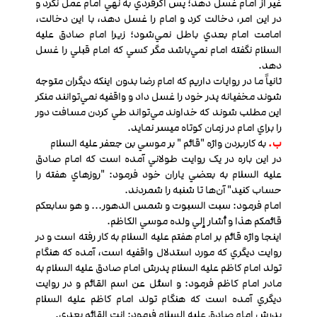
غير از امام غسل دهد؛ پس اگرفردي به نهي امام عمل نکرد و
در اين امر، دخالت كرد و امام را غسل دهد، با اين دخالت،
امامت امام بعدي باطل نمي‌شود؛ زيرا امام صادق عليه
السلام نگفته امام نمي‌باشد مگر کسي که امام قبلي را غسل
دهد.
ثانياً ما در روايات داريم که امام رضا بدون اينکه ديگران متوجه
شوند مخفيانه پدر خود را غسل داد و واقفیه نمي‌توانند منکر
اين مطلب شوند که خداوند مي‌تواند طي کردن مسافت دور
را براي امام در زمان کوتاه ميسر نمايد.
ب.
به کاربردن واژه "قائم " بر موسي بن جعفر عليه السلام
در اين باره در يک روايت طولاني آمده است که امام صادق
عليه السلام به بعضي ياران خود فرمود: "روزهاي هفته را
حساب كنيد" آن‌ها تا شنبه را شمردند.
امام فرمود: سبت السبوت و شمس الدهور... و هو سابعکم
قائمکم هذا و أشار إلي ولده موسي الکاظم.
اينجا واژه قائم بر امام هفتم عليه السلام به کار رفته است و در
روايت ديگري که مورد استدلال واقفیه است، آمده که هنگام
تولد امام کاظم عليه السلام پدرش امام صادق عليه السلام به
مادر امام كاظم فرمود: و اسئل عن اسم القائم و در روايت
ديگري آمده است که هنگام تولد امام کاظم عليه السلام
پدرش امام صادق عليه السلام فرمود: انت القائم بعدي.