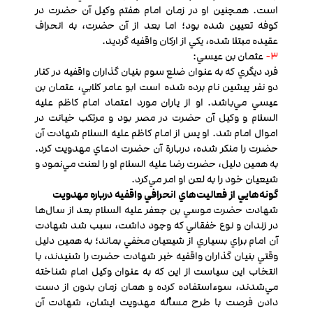
است. همچنين او در زمان امام هفتم وکيل آن حضرت در
کوفه تعيين شده بود؛ اما بعد از آن حضرت، به انحراف
عقيده مبتلا شده، يکي از ارکان واقفیه گرديد.
3-
عثمان بن عيسي:
فرد ديگري که به عنوان ضلع سوم بنيان گذاران واقفیه در کنار
دو نفر پيشين نام برده شده است ابو عامر کلابي، عثمان بن
عيسي مي‌باشد. او از ياران مورد اعتماد امام کاظم عليه
السلام و وکيل آن حضرت در مصر بود و مرتکب خيانت در
اموال امام شد. او پس از امام کاظم عليه السلام شهادت آن
حضرت را منکر شده، دربارة آن حضرت ادعاي مهدويت كرد.
به همين دليل، حضرت رضا عليه السلام او را لعنت مي‌نمود و
شيعيان خود را به لعن او امر مي‌کرد.
گونه‌هايي از فعاليت‌هاي انحرافي واقفیه درباره مهدويت
شهادت حضرت موسي بن جعفر عليه السلام بعد از سال‌ها
در زندان و نوع خفقاني که وجود داشت، سبب شد شهادت
آن امام براي بسياري از شيعيان مخفي بماند؛ به همين دليل
وقتي بنيان گذاران واقفیه خبر شهادت حضرت را شنيدند، با
انتخاب اين سياست از اين که به عنوان وکيل امام شناخته
مي‌شدند، سوءاستفاده كرده و همان زمان بدون از دست
دادن فرصت با طرح مسأله مهدويت ايشان، شهادت آن