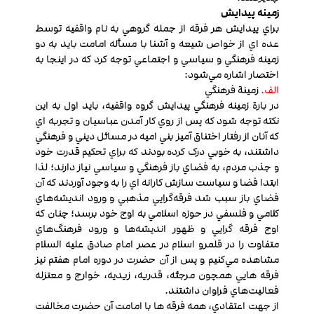
زمينه پيدايش
براي پيدايش هر فرقه از جمله گروهي به نام واقفیه توسط
عده اي از خواص شيعه و آشنا با مسأله امامت بايد به دو
زمينه فرهنگي و سياسي و اجتماعي توجه كرد که در اينجا به
اختصار اشاره مي‌شود:
الف.
زمينة فرهنگي
در بارة زمينه فرهنگي پيدايش گروه واقفیه، بايد اول به اين
نکته توجه شود که پس از روي کار آمدن عباسيان و تجربه اي
که آنان از رفتار اختناق آميز بني اميه در مسائل ديني و فرهنگي
داشتند، به خوبي درک كرده بودند که براي تحکيم قدرت خود
و جذب مردم، به فضاي باز فرهنگي و سياسي نياز دارند؛ لذا
ابتدا فضا و سياست سازش کارانه اي را به وجود آوردند که آن
فضاي باز سبب شد فرقه‌گرايي مذهبي و ورود انديشه‌هاي
کلامي و فلسفي در حوزه اسلامي به اوج خود برسد؛ چنان كه
اوج فرقه گرايي و ظهور انديشه‌ها و ورود فرهنگ‌هاي
متفاوت را در قلمرو اسلام در عصر امام صادق عليه السلام
مشاهده مي‌کنيم و پس از آن حضرت در دوره امام هفتم نيز
فرقه هايي همچون مرجئه، قدريه، زيديه، خوارج و معتزله
فعاليت‌هاي فراوان داشتند.
از جهت اعتقادي، همه فرقه ها با امامت آن حضرت مخالفت