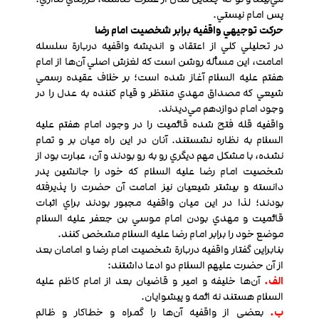
پس امام نيستي.
حرکت توجيهي واقفیه برابر شخصيت امام رضا
در تحليلي کلي از اعتقاد و انديشه واقفیه دربارة سلسله
امامت، اين مسأله روشن است که لغزش اصلي آن‌ها از امام
هفتم عليه السلام آغاز شده است؛ بر خلاف عقيده رسمي
شيعي که مصداق مهدي منتظر و قيام کننده به عدل را در
وجود امام دوازدهم مي‌ديدند.
واقفیه قله فتح شده قائميت را در وجود امام هفتم عليه
السلام به نظاره نشستند. آنان در اين راه ميان بر و تمام
نشده، با مشکل مهم ديگري رو به رو بودند و آن، عبارت بود از
شخصيت امام رضا عليه السلام که خود را جانشين پدر
دانسته و بيشتر شيعيان نيز امامت آن حضرت را پذيرفته
بودند؛ لذا در اين ميان واقفیه مجبور بودند براي اثبات
قائميت و مهدي بودن امام موسي بن جعفر عليه السلام
موضع خود را برابر امام رضا عليه السلام مشخص كنند.
بنابراين گفتار واقفیه دربارة شخصيت امام رضا و امامان بعد
از آن حضرت عليهم السلام دو ادعا داشتند:
الف.
آن‌ها خليفه و امير و قاضيان بعد از امام کاظم عليه
السلام هستند نه ائمه و پيشوايان.
ب.
بعضي از واقفیه آن‌ها را گمراه و خطاکار و ظالم