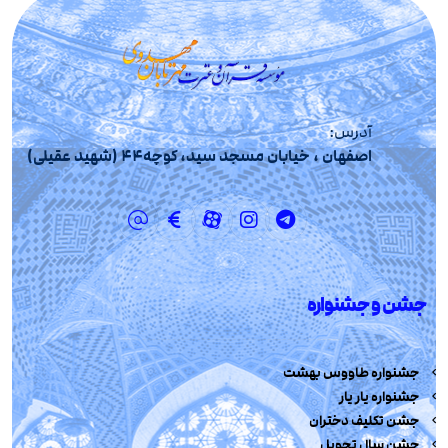
آدرس:
اصفهان ، خیابان مسجد سید، کوچه44 (شهید عقیلی)
جشن و جشنواره
جشنواره طاووس بهشت
جشنواره یار یار
جشن تکلیف دختران
جشن سال تحویل