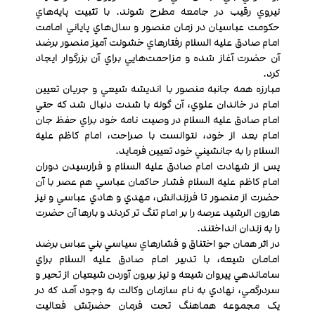
نيروي رقيب در جامعه مطرح شوند. با تثبيت پايه‌هاي
حکومت عباسيان در زمان منصور و سال‌هاي پاياني امامت
امام صادق عليه السلام رفتارهاي خشونت آميز منصور برضد
آن حضرت آغاز شده و مزاحمت‌هايي براي آن بزرگوار ايجاد
كرد.
مبارزه همه جانبه منصور با انديشه شيعي و جريان تعيين
امام در خاندان علوي، آن گونه با شدت دنبال شد که حتي
امام صادق عليه السلام در وصيت نامه خود براي حفظ جان
امام بعد از خود، نتوانست با صراحت، امام کاظم عليه
السلام را به جانشيني خود تعيين فرمايد.
پس از شهادت امام صادق عليه السلام و فرارسيدن دوران
امام کاظم عليه السلام فشار حاکمان عباسي هم عصر با آن
حضرت از منصور تا فرزندانش، مهدي و هادي عباسي و نيز
هارون الرشيد عرصه را بر امام تنگ تر كردند و بارها آن حضرت
را به زندان انداختند.
در اثر همان جو اختناق و فشارهاي سياسي بني عباس برضد
امامان شيعه، با تدبير امام صادق عليه السلام براي
ساماندهي پيروان شيعه و نيز بيرون آوردن شيعيان از تحير و
سردرگمي، نهادي به نام سازمان وکالت به وجود آمد که در
يک مجموعه هماهنگ تحت فرمان حضرتش فعاليت