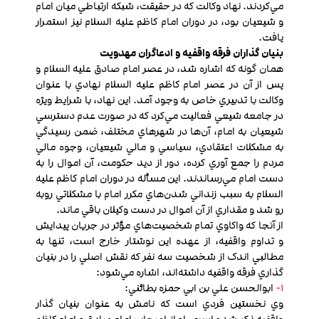
مي‌كردند. نهاد وکالت که در حقيقت، شبکه ارتباطي ميان امام
و شيعيان بود، در دوران امام کاظم عليه السلام نيز استمرار
يافت.
بنيان گذاران فرقه واقفیه و ادعاگران مهدويت
همان گونه که اشاره شد، در عصر امام صادق عليه السلام و
پس از آن در عصر امام کاظم عليه السلام نهادي با عنوان
وکالت با تدبيري خاص به وجود آمد. اين نهاد، با شرايط ويژه
در جامعه شيعي فعاليت مي‌كرد که در صورت عدم دسترسي
شيعيان به امام، آن‌ها در شهرهاي مختلف، ضمن رسيدگي
به مشکلات اعتقادي، سياسي و مالي شيعيان، وجوه مالي
مردم را جمع آوري كرده، دور از ديد حکومت، آن اموال را به
دست امام مي‌رساندند. اين مسأله در دوران امام کاظم عليه
السلام به سبب زنداني شدن‌هاي مکرر امام با مشکلاتي روبه
رو شد و مقداري از آن اموال در دست وکيلان باقي ماند.
از آنجا که واکاوي تمام شخصيت‌هاي مؤثر در جريان پيدايش
و تداوم واقفیه، از عهده اين نوشتار خارج است، تنها به
مطالبي اندک از شخصيت سه نفر که نقش اصلي را در بنيان
گذاري فرقه واقفیه داشته‌اند، اشاره مي‌شود:
1-
ابوالحسن علي بن ابي حمزه بطائني:
وي نخستين فردي است که نامش به عنوان بنيان گذار