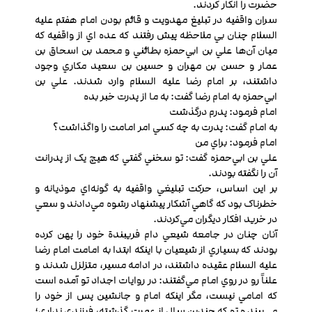
حضرت را انکار كردند.
سران واقفیه در تبليغ مهدويت و قائم بودن امام هفتم عليه
السلام چنان بي ملاحظه پيش رفتند که عده اي از واقفیه که
ميان آن‌ها علي بن ابي‌حمزه بطائني و محمد بن اسحاق بن
عمار و حسن بن مهران و حسين بن سعيد مکاري وجود
داشتند، بر امام رضا عليه السلام وارد شدند. علي بن
ابي‌حمزه به امام رضا گفت: به ما از پدرت خبر بده
امام فرمود: پدرم درگذشت
به امام گفت: پدرت به چه کسي امر امامت را واگذاشت؟
امام فرمود: براي من
علي بن ابي‌حمزه گفت: تو سخني گفتي که هيچ يک از پدرانت
آن را نگفته بودند.
بر اين اساس، حرکت تبليغي واقفیه به گونه‌اي موذيانه و
خطرناک بود که گاهي آشكار پيشنهاد رشوه مي‌دادند و سعي
در خريد افکار ديگران مي‌كردند.
آنان چنان در جامعه شيعي دام فريبندة خود را پهن كرده
بودند که بسياري از شيعيان با اينکه ابتدا به امامت امام رضا
عليه السلام عقيده داشتند، در ادامه مسير، متزلزل شدند و
علناً رو در روي امام مي‌گفتند: در روايات اجداد تو آمده است
که امامي نيست، مگر اينکه امام و جانشين پس از خود را
مي‌بيند و تو که چندين سال از عمرت گذشته، فرزندي نداري؛