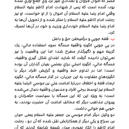
مصر که اموال فراوان و تعدادي کنيز نزد وي جمع آوري شده
بود، آمده است كه پس از شهادت امام کاظم عليه السلام
وقتي امام رضا عليه السلام آن اموال را از او خواست، او نيز
رحلت امام کاظم عليه السلام را منکر شده و از تحويل آن‌ها به
امام رضا عليه السلام خودداري ورزيد و خود در آن‌ها تصرف
كرد.
ب.
فتنه جويي و درآميختن حق و باطل
در پي جويي انگيزه واقفیه مسأله سوء استفاده مالي، يك
گزينه مهم و تأثيرگذار مطرح شد؛ اما اين واقعيت را نيز
نمي‌توان ناديده گرفت که شايد ابتداي شکل گيري واقفیه،
مسأله مالي، انگيزه اصلي براي بعضي بنيان گذاران آن بوده
است؛ اما در تداوم خط واقفیه و گرايش افراد ديگر با
انگيزه‌هاي متفاوت به اين جريان، در کنار مسأله مالي، انگيزه
ايجاد فتنه و اختلاف دربارة امامت علي بن موسي الرضا عليه
السلام نيز توسط برخي افراد و مدعيان واقفیه دنبال مي‌شده
است؛ به ويژه اين که اين مسأله با سياست حکمرانان و
پيروان مذاهب ديگر که مخالف امامت آن حضرت بودند، به
خوبي هم خواني داشت.
دو وکيل ديگر امام موسي بن جعفر عليه السلام یعنی حيان
بن سراج و يکي ديگر از همکارانش نقل شده که آن دو ، رحلت
امام کاظم را انکار نموده، ميان شيعه شايعه كردند که آن