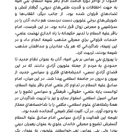
حدوداً از اواخر دوره امامت امام باقر عليه السلام، بني اميه
به جهت اختلافات و قدرت طلبي‌هاي دروني، گرفتار تنش و
تضادهاي فراوان شده بود. از جانب ديگر، انقلاب‌ها و
شورش‌هاي برخي علويون دست دردست هم داده، آنان را در
سراشيبي و معرض زوال قرار داده بود. در اين فرصت، امام
باقر عليه السلام با تدبير حکيمانه با راه اندازي نهضت علمي،
خدمات فراواني براي معرفي مذهب شيعه انجام داد و در
اين زمينه، شاگرداني که هر يک مناديان و مدافعان مذهب
شيعه بودند، تربيت كرد.
با پيروزي بني عباس بر بني اميه، آنان به عنوان نظام جديد تا
حدودي به مردم از جمله علويون آزادي دادند که در اين
فضاي آزادي نسبي، انديشه‌هاي فکري و سياسي جديد از
بيرون و درون در جامعه اسلامي پيدا شد. در اين ميان، امام
صادق عليه السلام در تداوم کار علمي امام باقر عليه السلام،
توانست پايه علمي، حقوقي، فرهنگي و سياسي تشيع را بر
مباني اصيل اسلامي استوار سازد و نيز با تربيت شاگردان در
همة رشته‌هاي علوم اسلامي، مکتبي را با شاخصه‌هاي ممتاز
به وجود آورد. در آن، کليت تفکر شيعي گنجانده شده بود.
نتيجه اين فعاليت و آزادي سياسي امام صادق عليه السلام
گسترش تشيع و معرفي خاندان علوي به عنوان رهبران ديني
بود؛ ولي بني عباس نمي‌خواستند علويون به عنوان يک