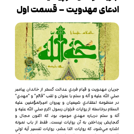
ادعای مهدویت – قسمت اول
جريان مهدويت و قيام فردي عدالت گستر از خاندان پيامبر
صلي الله عليه و آله و سلم با عنوان و لقب "قائم" و "مهدي"
در منظومه اعتقادي شيعيان و پيروان اميرالمؤمنين عليه
السلام برخاسته از روايات فراوان رسول اکرم صلي الله عليه و
آله و سلم درباره مهدي موعود بود که اكنون مجال و
گنجايش پرداختن به آن روايات نيست. فقط از باب نمونه
اشاره مي‌شود که روايات اثنا عشر، روايات تفسير آيه اولي