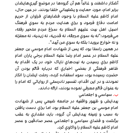
آشکار داشتند و غالباً هم آن گروه‌ها در موضع گيري‌هايشان
برابر امام، مورد حمايت و پشتيباني خلفا بودند. در عين حال،
امام کاظم عليه السلام با وجود فشارهاي فراوان از حريم
امامت دفاع فرمود و براي هدايت مردم به سوي فرهنگ
اصيل اهل بيت عليهم السلام به سراغ مردم متحير رفته،
مي‌فرمود:"نه به سوي مرجئه، نه قدريه، نه زيديه، نه معتزله
و نه خوارج برويد؛ بلکه به سوي من آييد".
در همين راستا بود که پس از شهادت امام موسي بن جعفر
عليه السلام در عصر امام رضا عليه السلام برخي ياران امام
کاظم براي رسيدن به نيت‌هاي ناپاک خود در يک اقدام به
ظاهر فرهنگي از بعضي اخباري که درباره قائم بودن آن
حضرت رسيده بود، سوء استفاده كرده، رحلت ايشان را انکار
نمودند و در اين اقدام، تفسير نادرستي از رواياتي که امام را
به عنوان قائم معرفي نموده بودند، ارائه دادند.
ب.
سياسي و اجتماعي
پيدايش و ظهور واقفیه در جامعه شيعي پس از شهادت
امام موسي بن جعفر عليه السلام بود اما براي دست يافتن
به سبب و زمينه پيدايش آن گروه، بايد مقداري به عقب
برگشت و فضاي سياسي و اجتماعي عصر صادقين و عصر
امام کاظم عليه السلام را واکاوي كرد.